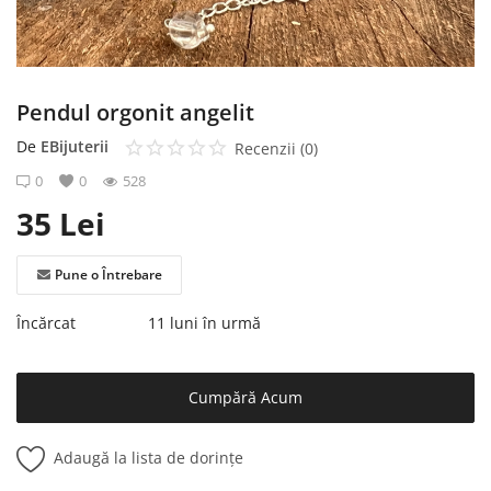
Înregistrare
Pendul orgonit angelit
De
EBijuterii
Recenzii (0)
0
0
528
35
Lei
Pune o Întrebare
Încărcat
11 luni în urmă
Cumpără Acum
Adaugă la lista de dorințe