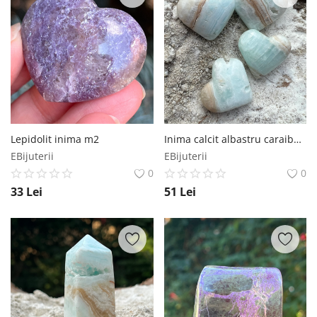
Lepidolit inima m2
Inima calcit albastru caraibe m1
EBijuterii
EBijuterii
0
0
33
Lei
51
Lei