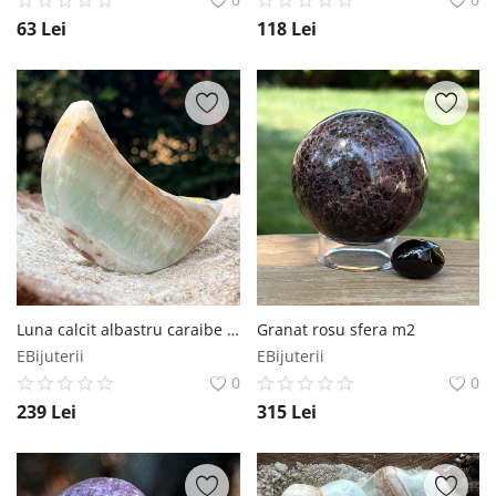
63
Lei
118
Lei
Luna calcit albastru caraibe m3
Granat rosu sfera m2
EBijuterii
EBijuterii
0
0
239
Lei
315
Lei