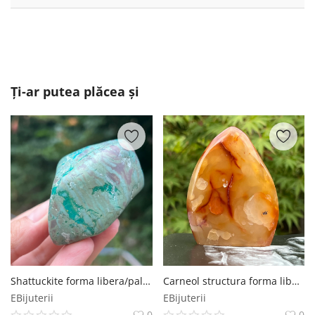
Ți-ar putea plăcea și
Shattuckite forma libera/palmstone m7
Carneol structura forma libera m5
EBijuterii
EBijuterii
0
0