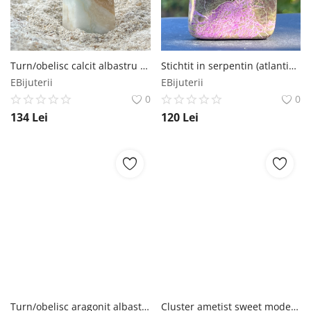
Turn/obelisc calcit albastru caraibe m7
Stichtit in serpentin (atlantisit) structura forma libera model 9
EBijuterii
EBijuterii
0
0
134
Lei
120
Lei
Turn/obelisc aragonit albastru m1
Cluster ametist sweet model 3 din Zambia