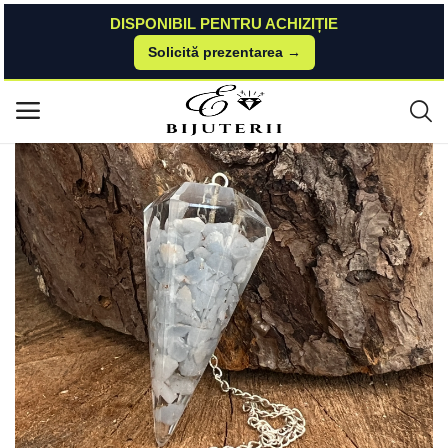
DISPONIBIL PENTRU ACHIZIȚIE
Solicită prezentarea →
Acasă
Druzy
Rocks & Fossils
Pendul orgonit angelit
Meniu principal
Categorii
Acasă
Listă de dorințe
Blog despre bijuterii, ghid marimi si
moda
Contact
Autentificare