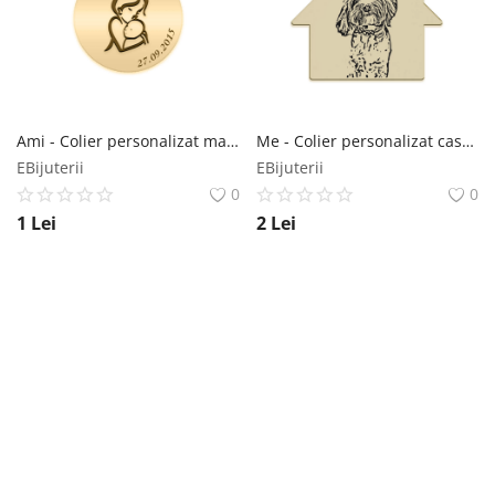
Înregistrare
Ami - Colier personalizat mama si bebe din Aur galben 14 karate - 16mm
Me - Colier personalizat casuta cu fotografie din aur 14 karate - 20x25mm
EBijuterii
EBijuterii
0
0
1
Lei
2
Lei