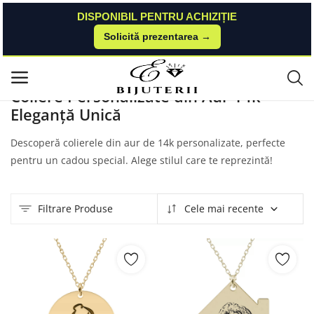
DISPONIBIL PENTRU ACHIZIȚIE
Solicită prezentarea →
Acasă
Produse
Bijubox
Coliere Personalizare Aur 14k
Meniu principal
Coliere Personalizate din Aur 14k -
Eleganță Unică
Categorii
Descoperă colierele din aur de 14k personalizate, perfecte
Acasă
pentru un cadou special. Alege stilul care te reprezintă!
Listă de dorințe
Filtrare Produse
Cele mai recente
Blog despre bijuterii, ghid marimi si
moda
Contact
Autentificare