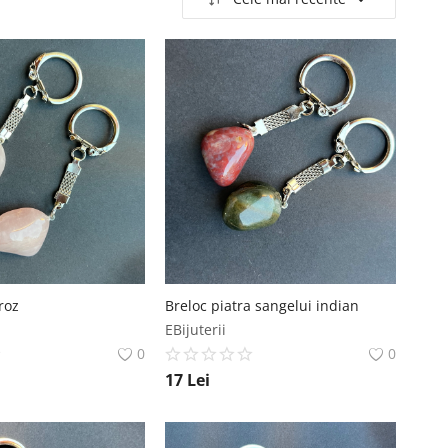
roz
Breloc piatra sangelui indian
EBijuterii
0
0
17
Lei