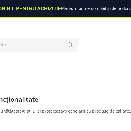
ONIBIL PENTRU ACHIZIȚIE
Magazin online complet și demo func
ncționalitate
ătățește-ți stilul și protejează-ți ochelarii cu produse de calitate