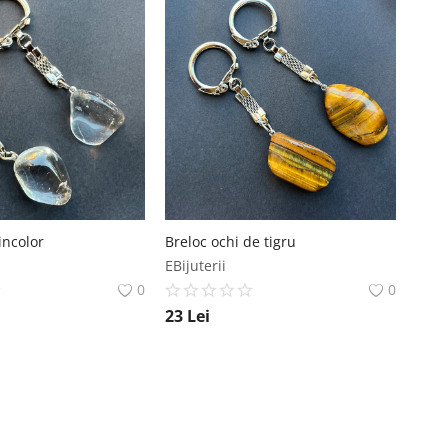
incolor
Breloc ochi de tigru
EBijuterii
0
0
23
Lei