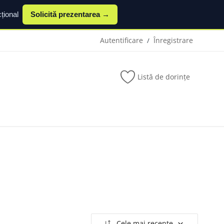
țional
Solicită prezentarea →
Autentificare
Înregistrare
/
Listă de dorințe
.
Cele mai recente