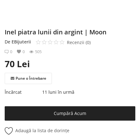
Înregistrare
Inel piatra lunii din argint | Moon
De
EBijuterii
Recenzii (0)
0
0
505
70
Lei
Pune o Întrebare
Încărcat
11 luni în urmă
Cumpără Acum
Adaugă la lista de dorințe