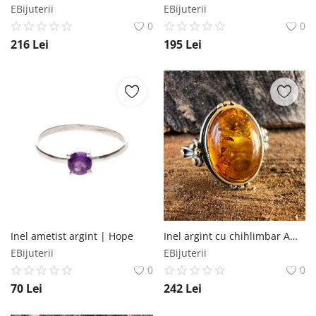
EBijuterii
EBijuterii
0
0
216
Lei
195
Lei
Inel ametist argint | Hope
Inel argint cu chihlimbar Amber12
EBijuterii
EBijuterii
0
0
70
Lei
242
Lei