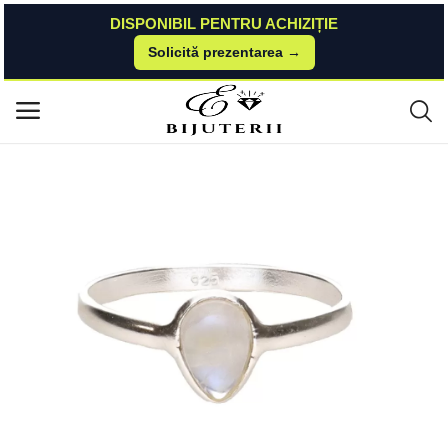
DISPONIBIL PENTRU ACHIZIȚIE
Solicită prezentarea →
Acasă
Druzy
Rings
Inel piatra lunii din argint | Moon
Meniu principal
Categorii
Acasă
Listă de dorințe
Blog despre bijuterii, ghid marimi si
moda
Contact
Autentificare