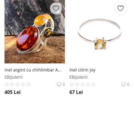
Inel argint cu chihlimbar Amber5
Inel citrin Joy
EBijuterii
EBijuterii
0
0
405
Lei
67
Lei