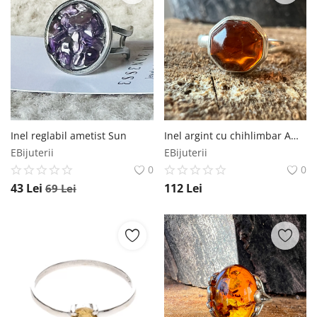
Inel reglabil ametist Sun
Inel argint cu chihlimbar Amber19
EBijuterii
EBijuterii
0
0
43
Lei
112
Lei
69
Lei